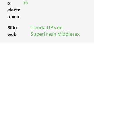
m
o
electr
ónico
Tienda UPS en
Sitio
SuperFresh Middlesex
web
En el centro comercial
también tenemos
Licores Cub
HORARIO DE LA TIENDA