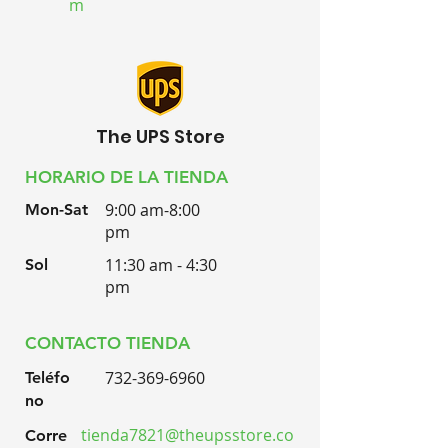
m
The UPS Store
HORARIO DE LA TIENDA
9:00 am-8:00
Mon-Sat
pm
11:30 am - 4:30
Sol
pm
CONTACTO TIENDA
732-369-6960
Teléfo
no
tienda7821@theupsstore.co
Corre