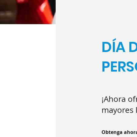
DÍA 
PER
¡Ahora o
mayores l
Obtenga ahora