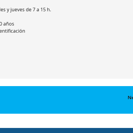
es y jueves de 7 a 15 h.
0 años
entificación
N