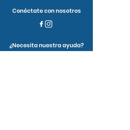
Conéctate con nosotros
¿Necesita nuestra ayuda?
Llámanos
516-599-5939
Email us
info@superfreshmarket.com
¿Quieres trabajar con
nosotros?
¡Envíenos su información e intereses